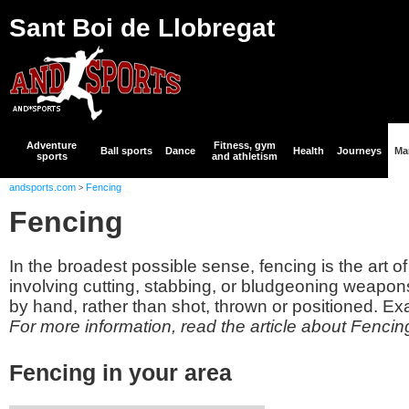
Sant Boi de Llobregat
Adventure
Fitness, gym
Ball sports
Dance
Health
Journeys
Mar
sports
and athletism
andsports.com
Fencing
>
Fencing
In the broadest possible sense, fencing is the art 
involving cutting, stabbing, or bludgeoning weapon
by hand, rather than shot, thrown or positioned. Ex
For more information, read the article about Fencin
Fencing in your area