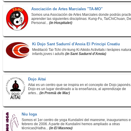
Asociación de Artes Marciales "TA-MO"
Somos una Asociación de Artes Marciales donde podrás practi
aprender las siguientes disciplinas: Kung-Fu, TaiChiChuan, D
Personal...
(in Hospitalet)
Ki Dojo Sant Sadurní d'Anoia El Principi Creatiu
Meditació Tai-Tchi chi-kung Ki Aikido Activitats i teràpies natur
infants,joves i adults
(in Sant Sadurní d'Anoia)
Dojo Aitai
Aitai es un centro que se inspira en el concepto de Dojo japonés
Dojo es un lugar destinado a la enseñanza, al aprendizaje de
artes...
(in Premià de Mar)
Niu Ioga
Somos el 1er centro de yoga Kundalini del maresme, inauguramos 
febrero de 2006. A parte de Kundalini hemos ampliado a otras
técnicas(Hatha...
(in El Masnou)