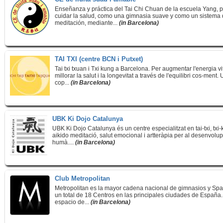
Enseñanza y práctica del Tai Chi Chuan de la escuela Yang, 
cuidar la salud, como una gimnasia suave y como un sistema
meditación, mediante...
(in Barcelona)
TAI TXI (centre BCN i Putxet)
Tai txi txuan i Txi kung a Barcelona. Per augmentar l'energia vit
millorar la salut i la longevitat a través de l'equilibri cos-ment.
cop...
(in Barcelona)
UBK Ki Dojo Catalunya
UBK Ki Dojo Catalunya és un centre especialitzat en tai-txi, txi-
aikido meditació, salut emocional i artteràpia per al desenvol
humà....
(in Barcelona)
Club Metropolitan
Metropolitan es la mayor cadena nacional de gimnasios y Sp
un total de 18 Centros en las principales ciudades de España
espacio de...
(in Barcelona)