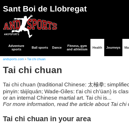
Sant Boi de Llobregat
Adventure
Fitness, gym
Ball sports
Dance
Health
Journeys
Mar
sports
and athletism
andsports.com
Tai chi chuan
>
Tai chi chuan
Tai chi chuan (traditional Chinese: 太極拳; simplif
pinyin: tàijíquán; Wade-Giles: t'ai chi ch'üan) is c
or an internal Chinese martial art. Tai chi is...
For more information, read the article about Tai chi
Tai chi chuan in your area