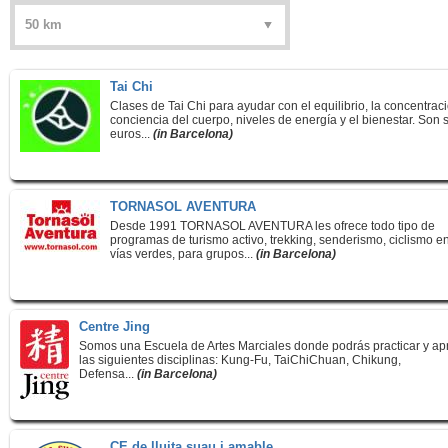
Tai Chi
Clases de Tai Chi para ayudar con el equilibrio, la concentraci
conciencia del cuerpo, niveles de energía y el bienestar. Son 
euros...
(in Barcelona)
TORNASOL AVENTURA
Desde 1991 TORNASOL AVENTURA les ofrece todo tipo de
programas de turismo activo, trekking, senderismo, ciclismo en
vías verdes, para grupos...
(in Barcelona)
Centre Jing
Somos una Escuela de Artes Marciales donde podrás practicar y ap
las siguientes disciplinas: Kung-Fu, TaiChiChuan, Chikung,
Defensa...
(in Barcelona)
CE de lluita suau i amable