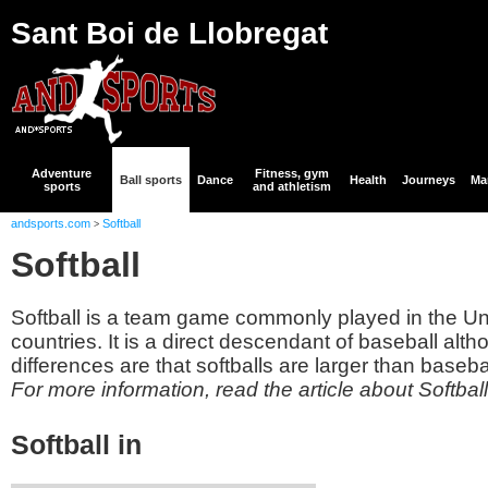
Sant Boi de Llobregat
Adventure
Fitness, gym
Ball sports
Dance
Health
Journeys
Mar
sports
and athletism
andsports.com
Softball
>
Softball
Softball is a team game commonly played in the Un
countries. It is a direct descendant of baseball al
differences are that softballs are larger than basebal
For more information, read the article about Softbal
Softball in